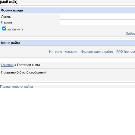
[
Мой сайт
]
Форма входа
Логин:
Пароль:
запомнить
Забыл
Меню сайта
Интернет-магазин
Информация о сайте
FAQ (вопрос
Главная
»
Гостевая книга
Показано
0
-
0
из
0
сообщений
Полная версия сайта