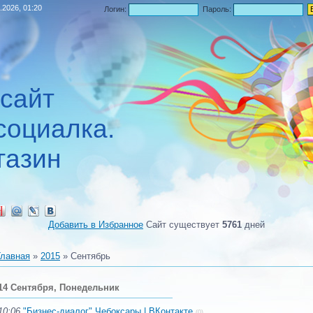
.2026, 01:20
Логин:
Пароль:
 сайт
социалка.
газин
Добавить в Избранное
Сайт существует
5761
дней
Главная
»
2015
»
Сентябрь
14 Сентября, Понедельник
10:06
"Бизнес-диалог" Чебоксары | ВКонтакте
(0)