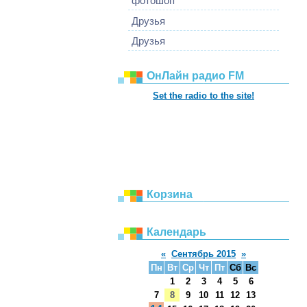
фотошоп
Друзья
Друзья
ОнЛайн радио FM
Set the radio to the site!
Корзина
Календарь
«
Сентябрь 2015
»
Пн
Вт
Ср
Чт
Пт
Сб
Вс
1
2
3
4
5
6
7
8
9
10
11
12
13